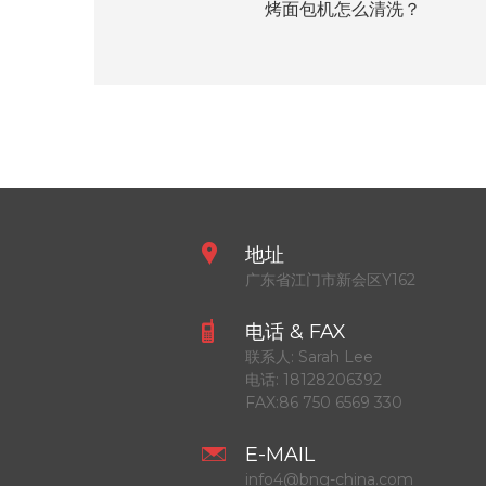
烤面包机怎么清洗？
地址
广东省江门市新会区Y162
电话 & FAX
联系人:
Sarah Lee
电话:
18128206392
FAX:
86 750 6569 330
E-MAIL
info4@bng-china.com