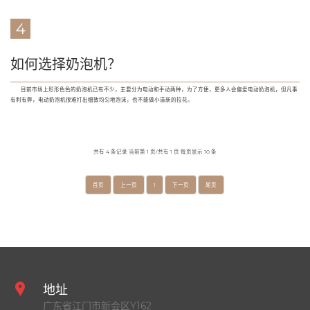
4
如何选择奶泡机？
目前市场上形形色色的奶泡机已有不少，主要分为电动和手动两种，为了方便，更多人会偏爱电动奶泡机，但凡事
有利有弊，电动奶泡机很难打出细致均匀地泡沫，也不能做小清新的拉花。
共有 4 条记录 当前第 1 页/共有 1 页 每页显示 10 条
首页
上一页
1
下一页
尾页
地址
广东省江门市新会区Y162