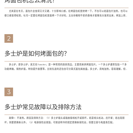
烤面包机怎么清洗？
尤其是在冬天，面包片会变得又冷又硬，十分影响口感，在烤面包机里烘烤一下，不仅可以给面包片加热，也可以
使口感变得松软。吐司一定要在烤面包机里面烤一下才好吃，五谷杂粮和牛奶的香味才能够充分发挥出来，再加上煎蛋
或者培根，味道太棒了。
2
多士炉是如何烤面包的？
多士炉，即多士炉，英文名Toaster，是一种常用的厨房用品，主要用来烘烤面包片。一个多士炉通常包括一个多
功能烤箱，隔热炉面，特别提升装置等，比较先进的还包含可分离式面包屑底盘。多士炉，用电加热，容易理解，但
是，面包烤好了，为什么能自动...
3
多士炉常见故障以及排除方法
故障1：不发热。原因及排除方法：（1）多士炉插头或插座接线松开或损坏。若是线头松动，应拧紧；若出现损
坏，则要更换新元件。（2）电源保险丝烧毁。可按说明书的规定更换新保险丝，但要注意与电度表匹配。